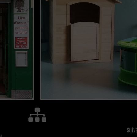
Suiv
il