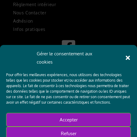
Règlement intérieur
Nous Contacter
Adhésion
Infos pratiques
Gérer le consentement aux
cookies
Suivez-nous sur Facebook
Pour offrir les meilleures expériences, nous utilisons des technologies
Politique de cookies (UE)
telles que les cookies pour stocker et/ou accéder aux informations des
Politique de confidentialité
Conditions générales
appareils. Le fait de consentir à ces technologies nous permettra de traiter
des données telles que le comportement de navigation ou les ID uniques
sur ce site. Le fait de ne pas consentir ou de retirer son consentement peut
avoir un effet négatif sur certaines caractéristiques et fonctions.
Accepter
Refuser