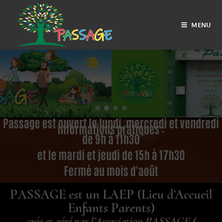
MENU
Passage est ouvert le lundi, mercredi et vendredi
Informations pratiques :
de 9h à 11h30
et le mardi et jeudi de 15h à 17h30
Fermé au mois d'août
PASSAGE est un LAEP (Lieu d’Accueil
Enfants Parents)
crée et géré par l’Association PASSAGE.(